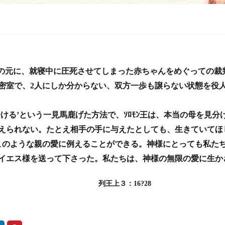
の元に、就寝中に圧死させてしまった赤ちゃんをめぐっての裁
密室で、2
人にしか分からない、双方一歩も譲らない状態を役
ける’という一見馬鹿げた方法で、ｿﾛﾓﾝ王は、本当の母を見
えられない。たとえ相手の手に与えたとしても、生きていてほ
、このような親の愛に例えることができる。神様にとっても私た
イエス様を送って下さった。私たちは、神様の無限の愛に生か
上３：
16
?
28