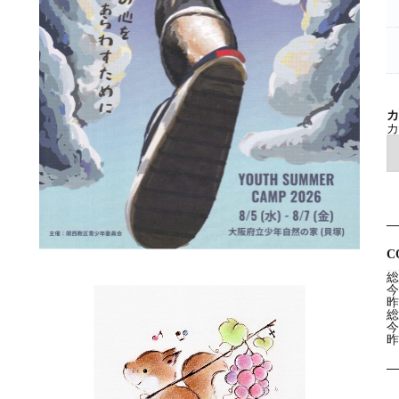
カ
カ
C
総
今
昨
総
今
昨