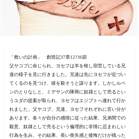
「救いの計画」 創世記37章12?36節
父ヤコブに命じられ、ヨセフは羊を牧し宿営している兄
達の様子を見に行きました。兄達は先にヨセフが近づい
てくるのを見つけ、彼を殺そうと謀ります。しかしルベ
ンのとりなしと、ミデヤンの隊商に奴隷として売るとい
うユダの提案が取られ、ヨセフはエジプトへ連れて行か
れました。父ヤコブ、兄達、ヨセフそれぞれに言い分が
あります。各々が自分の感情に従った結果、兄弟間での
殺意、奴隷として売るという倫理的に非情に忌まわしい
行為を生み、その結果、長い喪失感と後悔だけが残った