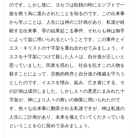
のです。しかし後に、ヨセフは飢饉の時にエジプトで一
族を救う為に遣わされたことを知るのです。この出来事
から学ぶことは、人生には神のご計画があり、私達が経
験する出来事、罪の結果起こる事件、それらも神は御手
によって益に用いられるということです。この事件とイ
エス・キリストの十字架を重ね合わせてみましょう。イ
エスを十字架につけて殺した人々は、自分達が正しいと
思っていました。民衆を惑わし、社会を乱すこの人物を
殺すことによって、宗教的秩序と自分達の権威を守ろう
としたのです。イエスを憎み、妬み、亡き者にする、そ
の計画は成功しました。しかし人々の悪意にまみれた十
字架が、神により人々の救いの御業に用いられたので
す。色々な出来事に翻弄される私達ですが、神は私達の
人生にご計画があり、未来を備えていてくださっている
ということを心に留めて歩みましょう。