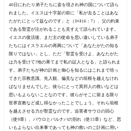
40日にわたり弟子たちに姿を現され神の国について語ら
れました。イエスは十字架の前に「私が去ることはあな
たがたにとって益なのです」と（ﾖﾊﾈ16：7）、父の約束
である聖霊が注がれることも見すえて語られています。
イエスの復活後、まだ主の使命を思い違いしている弟子
たちにはイスラエルの再興について「あなたがたの知る
限りではない」とし、ただ「聖霊を受けよ、あなたがた
は力を受けて?地の果てまで私の証人となる」と語られま
す。弟子たちが神の計画と御心を知るにはこれまで培っ
てきた宗教意識、先入観、偏見などの垣根を越えなけれ
ばなりませんでした。彼らにとって異邦人の救いなどは
思いもよらないことなのです。彼らがそこに留まる限り
世界宣教など成し得なかったことでしょう。それら垣根
を越えさせる力が聖霊なのです。迫害者サウロの回心
（使9章）、パウロとバルナバの別れ（使15章）など、思
いもよらない出来事であっても神の救いのご計画に用い