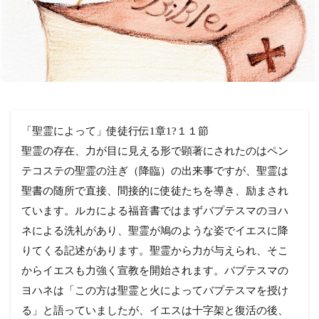
「聖霊によって」使徒行伝1章1?１１節
聖霊の存在、力が目に見える形で顕著にされたのはペン
テコステの聖霊の注ぎ（降臨）の出来事ですが、聖霊は
聖書の随所で直接、間接的に使徒たちを導き、励まされ
ています。ルカによる福音書ではまずバプテスマのヨハ
ネによる洗礼があり、聖霊が鳩のような姿でイエスに降
りてくる記述があります。聖霊から力が与えられ、そこ
からイエスも力強く宣教を開始されます。バプテスマの
ヨハネは「この方は聖霊と火によってバプテスマを授け
る」と語っていましたが、イエスは十字架と復活の後、