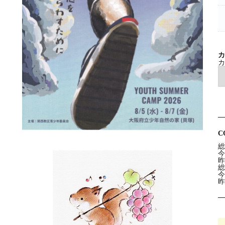
カ
カ
C
総
今
昨
総
今
昨