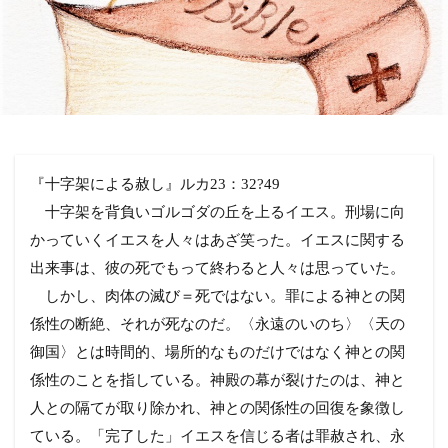
『十字架による赦し』ルカ23：32?49
十字架を背負いゴルゴダの丘を上るイエス。刑場に向
かっていくイエスを人々はあざ笑った。イエスに関する
出来事は、彼の死でもって終わると人々は思っていた。
しかし、肉体の滅び＝死ではない。罪による神との関
係性の断絶、それが死なのだ。〈永遠のいのち〉〈天の
御国〉とは時間的、場所的なものだけではなく神との関
係性のことを指している。神殿の幕が裂けたのは、神と
人との隔てが取り除かれ、神との関係性の回復を象徴し
ている。「完了した」イエスを信じる者は罪赦され、永