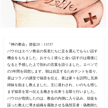
『神の教会』使徒20：13?37
パウロはエペソ教会の長老たちに足を運んでもらい話す
機会をもちました。おそらく彼らと会い話すのは最後に
なると予感した上で別れの言葉を語りました。エペソで
の3年間を回想します。朝は自足するためテントを造り、
昼はツラノの講堂で福音を伝え、夜は家々を訪問し兄弟
姉妹を励まし教えました。主に遣わされ、いのちも惜し
まず福音を宣べ伝える働きを出来うる限り行いました。
パウロが危惧したのは、教会の内側に入り込み、信徒を
誤った教えに導き組織を腐敗させる偽預言者・偽教師た