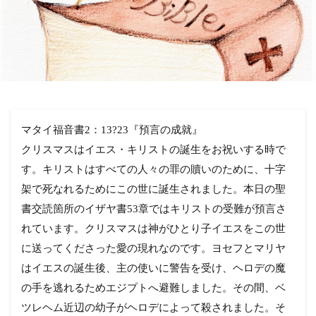
マタイ福音書2：13?23『預言の成就』
クリスマスはイエス・キリストの誕生をお祝いする時で
す。キリストはすべての人々の罪の贖いのために、十字
架で死なれるためにこの世に誕生されました。本日の聖
書交読箇所のイザヤ書53章ではキリストの受難が預言さ
れています。クリスマスは神がひとり子イエスをこの世
に送ってくださった愛の現れなのです。ヨセフとマリヤ
はイエスの誕生後、主の使いに警告を受け、ヘロデの魔
の手を逃れるためエジプトへ避難しました。その間、ベ
ツレヘム近辺の幼子がヘロデによって殺されました。そ