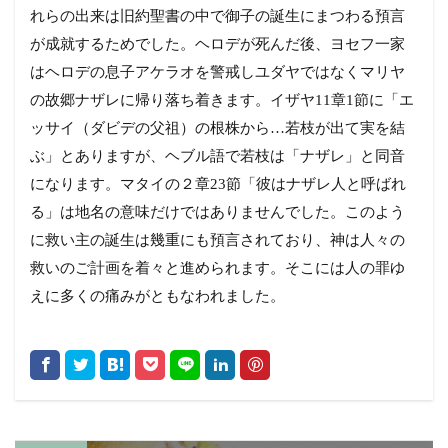
れらの出来は旧約聖書の中で御子の誕生にまつわる預言
が成就するためでした。ヘロデが死んだ後、ヨセフ一家
はヘロデの息子アケラオを警戒しユダヤではなくマリヤ
の故郷ナザレに帰り落ち着きます。イザヤ11章1節に「エ
ッサイ（ダビデの父祖）の根株から…若枝が出て実を結
ぶ」とありますが、ヘブル語で若枝は「ナザレ」と同音
になります。マタイの２章23節「彼はナザレ人と呼ばれ
る」は地名の意味だけではありませんでした。このよう
に救い主の誕生は幾重にも預言されており、神は人々の
救いのご計画を着々と進められます。そこには人の罪ゆ
えに多くの痛みがともなわれました。