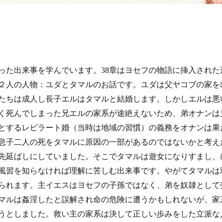
った出来事を学んでいます。38章はヨセフの物語に挿入された
２人の人物：ユダとタマルのお話です。ユダは父ヤコブの家を
たちは成人し長子エルはタマルと結婚します。しかしエルは悪
く死んでしまった兄エルの家系が途絶えないため、弟オナンは
とするレビラート婚（当時は地域の習慣）の義務をオナンは果
息子二人の死をタマルに原因の一部があるのではないかと考え
先延ばしにしていました。そこでタマルは遊女になりすまし、
風習を知らなければ理解に苦しむ出来事です。やがてタマルは
られます。主イエスはヨセフの子孫ではなく、弟を奴隷として
マルは姦淫したと誤解され命の危険に遭うかもしれないが、家
うとしました。救い主の家系は決して正しい歩みをした立派な