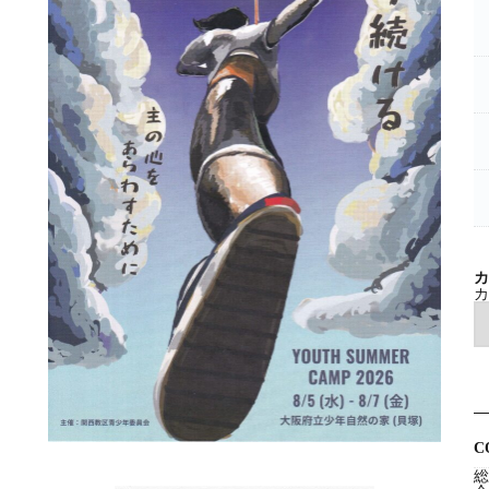
カ
カ
C
総