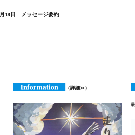
6月18日 メッセージ要約
Information
（詳細≫）
最