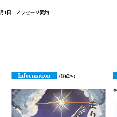
7月1日 メッセージ要約
Information
（詳細≫）
最