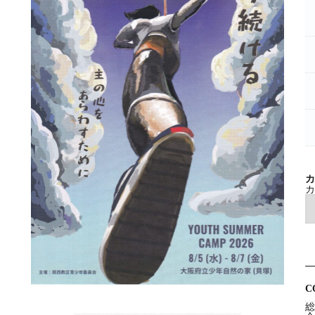
カ
カ
C
総