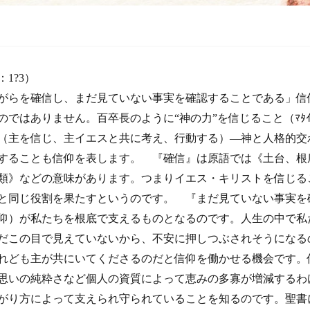
1?3）
がらを確信し、まだ見ていない事実を確認することである」信
ではありません。百卒長のように“神の力”を信じること（ﾏﾀｲ8
（主を信じ、主イエスと共に考え、行動する）―神と人格的交
することも信仰を表します。 『確信』は原語では《土台、根
類》などの意味があります。つまりイエス・キリストを信じる
と同じ役割を果たすというのです。 『まだ見ていない事実を
仰）が私たちを根底で支えるものとなるのです。人生の中で私
だこの目で見えていないから、不安に押しつぶされそうになる
れども主が共にいてくださるのだと信仰を働かせる機会です。
思いの純粋さなど個人の資質によって恵みの多寡が増減するわ
がり方によって支えられ守られていることを知るのです。聖書