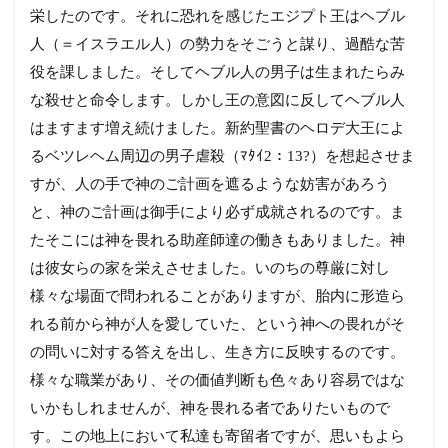
栄したのです。それに恐れを感じたエジプト王はヘブル
人（＝イスラエル人）の勢力をそごうと謀り、過酷な苦
役を課しました。そしてヘブル人の男子は生まれたらみ
な殺せと命令します。しかし王の意図に反してヘブル人
はますます増え続けました。新約聖書のヘロデ大王によ
るベツレヘム周辺の男子虐殺（ﾏﾀｲ2：13?）を想起させま
すが、人の手で神のご計画を遮るような妨害があろう
と、神のご計画は御手により必ず成就されるのです。ま
たそこには神を畏れる助産師達の働きもありました。神
は彼女らの家を栄えさせました。いのちの尊厳に対し
様々な場面で問われることがありますが、胎内に形造ら
れる前から神が人を愛していた、という神への畏れがそ
の問いに対する答えを出し、生き方に反映するのです。
様々な職業があり、その価値判断も色々あり容易ではな
いかもしれませんが、神を畏れる者でありたいもので
す。この地上において私達も寄留者ですが、思いもよら