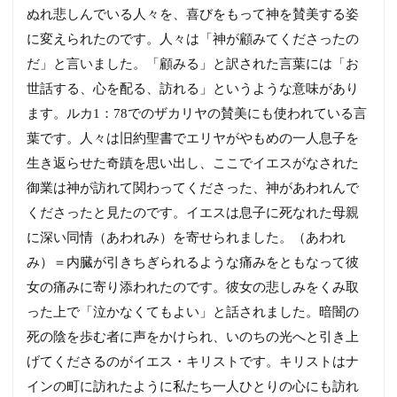
ぬれ悲しんでいる人々を、喜びをもって神を賛美する姿
に変えられたのです。人々は「神が顧みてくださったの
だ」と言いました。「顧みる」と訳された言葉には「お
世話する、心を配る、訪れる」というような意味があり
ます。ルカ1：78でのザカリヤの賛美にも使われている言
葉です。人々は旧約聖書でエリヤがやもめの一人息子を
生き返らせた奇蹟を思い出し、ここでイエスがなされた
御業は神が訪れて関わってくださった、神があわれんで
くださったと見たのです。イエスは息子に死なれた母親
に深い同情（あわれみ）を寄せられました。（あわれ
み）＝内臓が引きちぎられるような痛みをともなって彼
女の痛みに寄り添われたのです。彼女の悲しみをくみ取
った上で「泣かなくてもよい」と話されました。暗闇の
死の陰を歩む者に声をかけられ、いのちの光へと引き上
げてくださるのがイエス・キリストです。キリストはナ
インの町に訪れたように私たち一人ひとりの心にも訪れ