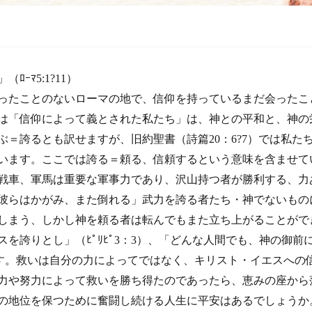
ｰﾏ5:1?11）
ったことのないローマの地で、信仰を持っているまだ会ったこ
は「信仰によって義とされた私たち」は、神との平和と、神の
ぶ＝誇るとも訳せますが、旧約聖書（詩篇20：6?7）では私た
います。ここでは誇る＝頼る、信頼するという意味を含ませて
戦車、軍馬は重要な軍事力であり、沢山持つ者が勝利する、力
彼らはかがみ、また倒れる」武力を誇る者たち・神でないもの
しまう、しかし神を頼る者は転んでもまた立ち上がることがで
を誇りとし」（ﾋﾟﾘﾋﾟ3：3）、「どんな人間でも、神の御前
っています。救いは自分の力によってではなく、キリスト・イエスへ
力や努力によって救いを勝ち得たのであったら、恵みの座から
の地位を保つために奮闘し続ける人生に平安はあるでしょうか