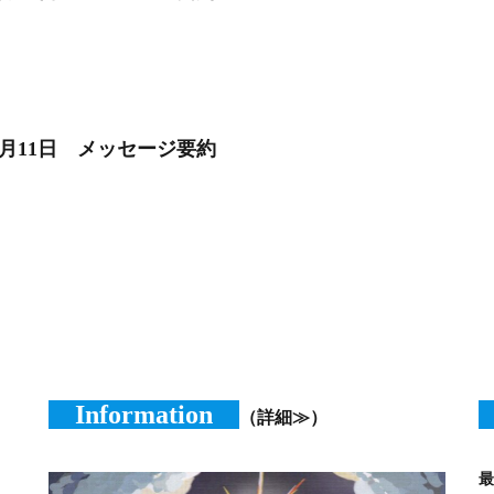
3月11日 メッセージ要約
Information
（詳細≫）
最