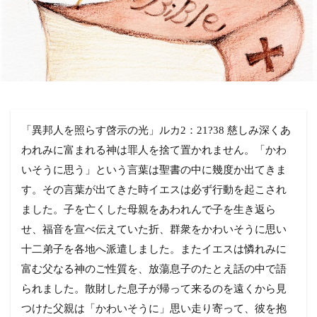
「異邦人を照らす啓示の光」ルカ2：21?38 慈しみ深くあ
われみに富まれる神は罪人を捨て置かれません。「かわ
いそうに思う」という言葉は聖書の中に幾度か出てきま
す。その言葉が出てきた時イエスは必ず行動を起こされ
ました。子を亡くした母親をあわれんで子を生き返ら
せ、福音を宣べ伝えていた折、群衆をかわいそうに思い
十二弟子を各地へ派遣しました。またイエスは憐れみに
富む父なる神のご性質を、放蕩息子のたとえ話の中で語
られました。散財した息子が帰って来るのを遠くから見
つけた父親は「かわいそうに」思い走り寄って、彼を抱