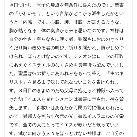
き口づけし、息子の帰還を無条件に喜んだのです。聖書
の「かわいそう」という言葉がどこから派生したかとい
うと「内臓」です。心臓、肺、肝臓‥が震えるような、
胸が熱くなる、体の奥底から来る思いなのです。神様は
自分の弱さ・至らなさに嘆く者、罪深さにおののきへり
くだり悔い改める者の叫び、祈りを聞かれ、胸がしめつ
けられ、ほっとけないのです。シメオンはローマの圧政
にあえぐイスラエルのなぐさめを長年待ち望んでいまし
た。聖霊は彼の祈りにあわれみをもって答え、「主のキ
リスト」を見るまで決して死なないことを告げられま
す。８日目のきよめのため父母に抱えられ神殿へ入って
きた幼子イエスを見たシメオンは御霊に示され、神を賛
美します。「御救いはあなたが万民の前に備えられたも
ので、異邦人を照らす啓示の光、御民イスラエルの光栄
です」全ての人にとってイエスが救いだと歌っていま
す。滅びに向かう人々をほっとけない神様は、ご自分の