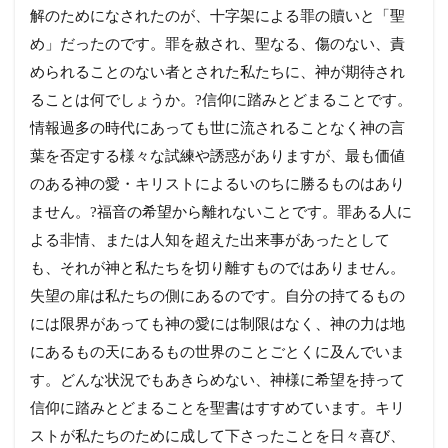
解のためになされたのが、十字架による罪の贖いと「聖
め」だったのです。罪を赦され、聖なる、傷のない、責
められることのない者とされた私たちに、神が期待され
ることは何でしょうか。?信仰に踏みとどまることです。
情報過多の時代にあっても世に流されることなく神の言
葉を否定する様々な試練や誘惑がありますが、最も価値
のある神の愛・キリストによるいのちに勝るものはあり
ません。?福音の希望から離れないことです。罪ある人に
よる非情、または人知を超えた出来事があったとして
も、それが神と私たちを切り離すものではありません。
失望の扉は私たちの側にあるのです。自分の持てるもの
には限界があっても神の愛には制限はなく、神の力は地
にあるもの天にあるもの世界のことごとくに及んでいま
す。どんな状況でもあきらめない、神様に希望を持って
信仰に踏みとどまることを聖書はすすめています。キリ
ストが私たちのために成して下さったことを日々喜び、