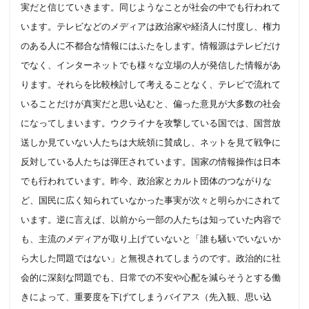
実だと信じていきます。同じようなことが社会の中でも行われて
います。テレビなどのメディアは政治家や経済人に忖度し、権力
のある人に不都合な情報にはふたをします。情報源はテレビだけ
でなく、インターネットでも様々な立場の人が発信した情報があ
ります。それらを比較検討して考えることなく、テレビで流れて
いることだけが真実だと思い込むと、偏った意見が大多数の社会
になってしまいます。ウクライナを攻撃している国では、国営放
送しか見ていない人たちは大統領に賛成し、ネットを見て戦争に
反対している人たちは弾圧されています。国家の情報操作は日本
でも行われています。昨今、政治家とカルト団体のつながりな
ど、国民に広く知られていなかった事実が次々と明らかにされて
います。逆に言えば、以前から一部の人たちは知っていた内容で
も、主流のメディアが取り上げていないと「誰も騒いでいないか
ら大した問題ではない」と無視されてしまうのです。政治的に社
会的に深刻な問題でも、日常での不安や心配を減らそうとする働
きによって、
重要度を下げてしまうバイアス（先入観、思い込