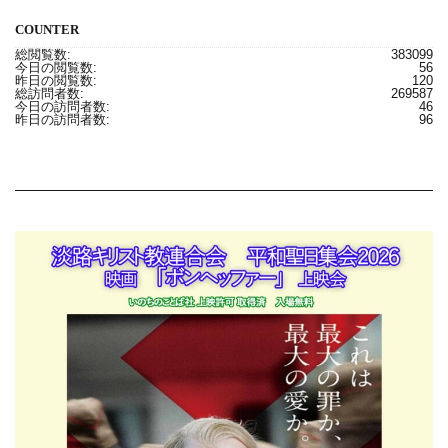
COUNTER
総閲覧数:
383099
今日の閲覧数:
56
昨日の閲覧数:
120
総訪問者数:
269587
今日の訪問者数:
46
昨日の訪問者数:
96