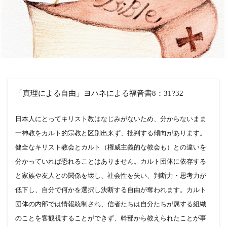
「真理による自由」ヨハネによる福音書8：31?32
日本人にとってキリスト教はなじみがないため、分からないまま
一神教をカルト的宗教と区別出来ず、批判する傾向があります。
健全なキリスト教会とカルト（権威主義的な教会も）との違いを
分かっていれば恐れることはありません。カルト団体に依存する
と家族や友人との関係を壊し、社会性を失い、判断力・思考力が
低下し、自分で何かを選択し決断する自由が奪われます。カルト
団体の内部では情報統制され、信者たちは自分たちが属する組織
のことを客観視することができず、幹部から教えられたことが事