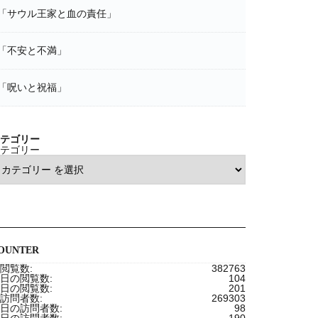
「サウル王家と血の責任」
「不安と不満」
「呪いと祝福」
テゴリー
テゴリー
OUNTER
閲覧数:
382763
日の閲覧数:
104
日の閲覧数:
201
訪問者数:
269303
日の訪問者数:
98