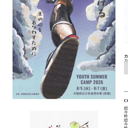
カ
カ
C
総
今
昨
総
今