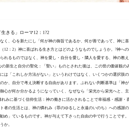
生きる」ローマ12：1?2
なく、心を新たにし「何が神の御旨であるか、何が善であって、神に喜
（12：2）神に喜ばれる生き方とはどのようなものでしょうか。?神へ
られるものではなく、神を愛し・自分を愛し・隣人を愛する、神の教え
心の新生と自分の聖化：「聖い」ものとされた後は、この世の価値観の
には「これしか方法がない」というわけではなく、いくつかの選択肢の
のか、自分で考え決断する自由があります。ぶれない判断基準は「神が
御心が何か分かるようになっていく、なぜなら「栄光から栄光へと、主
?神の憐れみに基づく信仰生活：神の働きに活かされることで幸福感・感謝
ト者の生活とは、神の憐れみ（罪のゆるしと永遠のいのち）への感謝の
勧め」ているものです。神が与えて下さった自由の中で行うことです。
うか。