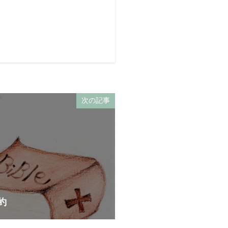
次の記事
約