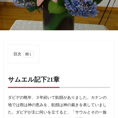
目次
1
サ
ム
エ
サムエル記下21章
ル
記
下
21
ダビデの晩年、３年続いて飢饉がありました。カナンの
章
地では雨は神の恵みを、飢饉は神の裁きを表していまし
た。ダビデが主に伺いを立てると、「サウルとその一族