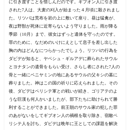
に引き渡すことを惜しんだのです。ギブオン人に引き渡
された7人は、大麦の刈入が始まった４月頃に殺されまし
た。リツパは荒布を岩の上に敷いて座り、昼は猛禽が、
夜は野獣が死体に近寄らないよう守りました。雨が降る
季節（10月）まで、彼女はずっと遺体を守ったのです。
罪のために、なだめのいけにえとして息子を差し出した
胸の内はどんなにつらかったでしょう。リツパの行為を
ダビデが知ると、ヤベシュ・ギルアデに葬られたサウル
とヨナタンの遺骨をもらい受け、さらし者にされた7人の
骨と一緒にベニヤミンの地にあるサウルの父キシの墓に
葬りました。神はこの国の祈りに応えられました。その
後、ダビデはペリシテ軍との戦いが続き、ゴリアテのよ
うな巨漢も何人かいましたが、部下たちに助けられて勝
利することができました。前王朝のサウル家の犯した罪
のあがないをしてギブオン人の禍根を取り除き、宿敵ペ
リシテ人を討ち、ダビデは晩年に王としての課題を解決