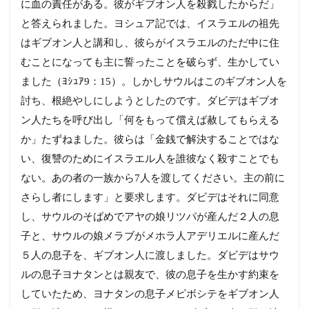
に血の責任がある。彼がギブオン人を殺戮したからだ」
と答えられました。ヨシュア記では、イスラエルの祖先
はギブオン人と講和し、彼らがイスラエルのただ中に住
むことになっても主に誓ったことを破らず、生かしてい
ました（ﾖｼｭｱ9：15）。しかしサウルはこのギブオン人を
討ち、根絶やしにしようとしたのです。ダビデはギブオ
ン人たちを呼び出し「何をもって償えば赦してもらえる
か」たずねました。彼らは「金銭で解決することではな
い、復讐のためにイスラエル人を誰彼なく殺すことでも
ない。あの者の一族から7人を渡してください。主の前に
さらし者にします」と要求します。ダビデはそれに同意
し、サウルのそばめでアヤの娘リツパが産んだ２人の息
子と、サウルの娘メラブがメホラ人アデリエルに産んだ
５人の息子を、ギブオン人に渡しました。ダビデはサウ
ルの息子ヨナタンとは親友で、彼の息子を生かす約束を
していたため、ヨナタンの息子メピボシテをギブオン人