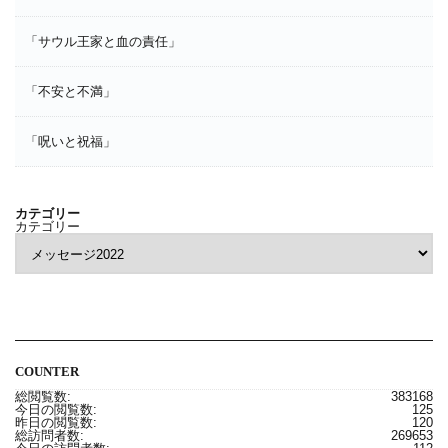
「サウル王家と血の責任」
「不安と不満」
「呪いと祝福」
カテゴリー
カテゴリー
COUNTER
総閲覧数:
383168
今日の閲覧数:
125
昨日の閲覧数:
120
総訪問者数:
269653