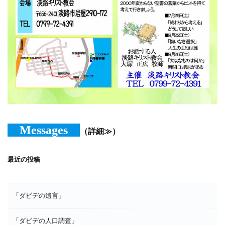
Messages
（詳細≫）
最近の投稿
「ダビデの遺言」
「ダビデの人口調査」