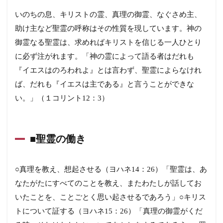
■聖霊
いのちの息、キリストの霊、真理の御霊、なぐさめ主、
の目
的：
助け主など聖霊の呼称はその性質を現しています。神の
キリ
御霊なる聖霊は、求めればキリストを信じる一人ひとり
スト
の証
に必ず注がれます。「神の霊によって語る者はだれも
人と
『イエスはのろわれよ』とは言わず、聖霊によらなけれ
なる
為
ば、だれも『イエスは主である』と言うことができな
い。」（１コリント12：3）
1.2
■聖霊
の働
き
■聖霊の働き
○真理を教え、想起させる（ヨハネ14：26）「聖霊は、あ
なたがたにすべてのことを教え、またわたしが話してお
いたことを、ことごとく思い起させるであろう」○キリス
トについて証する（ヨハネ15：26）「真理の御霊がくだ