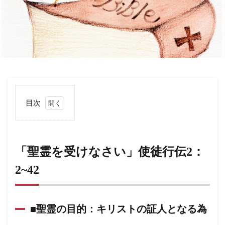
目次
1
「聖
霊を
受け
「聖霊を受けなさい」使徒行伝2：
なさ
い」
2~42
使徒
行伝
2：
2~42
■聖霊の目的：キリストの証人となる為
1.1