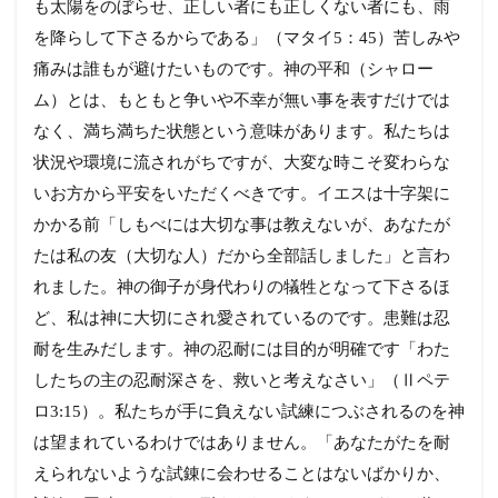
も太陽をのぼらせ、正しい者にも正しくない者にも、雨
を降らして下さるからである」（マタイ5：45）苦しみや
痛みは誰もが避けたいものです。神の平和（シャロー
ム）とは、もともと争いや不幸が無い事を表すだけでは
なく、満ち満ちた状態という意味があります。私たちは
状況や環境に流されがちですが、大変な時こそ変わらな
いお方から平安をいただくべきです。イエスは十字架に
かかる前「しもべには大切な事は教えないが、あなたが
たは私の友（大切な人）だから全部話しました」と言わ
れました。神の御子が身代わりの犠牲となって下さるほ
ど、私は神に大切にされ愛されているのです。患難は忍
耐を生みだします。神の忍耐には目的が明確です「わた
したちの主の忍耐深さを、救いと考えなさい」（Ⅱペテ
ロ3:15）。私たちが手に負えない試練につぶされるのを神
は望まれているわけではありません。「あなたがたを耐
えられないような試錬に会わせることはないばかりか、