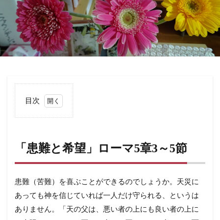
目次
1
「患
難と
希
「患難と希望」ローマ5章3～5節
望」
ロー
マ5
章3
患難（苦難）を喜ぶことができるのでしょうか。天災に
～5
あっても神を信じていれば一人だけ守られる、というは
節
ありません。「天の父は、悪い者の上にも良い者の上に